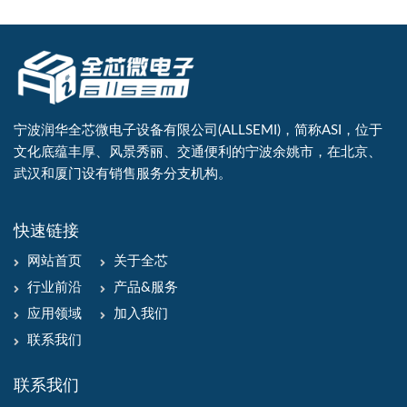
宁波润华全芯微电子设备有限公司(ALLSEMI)，简称ASI，位于
文化底蕴丰厚、风景秀丽、交通便利的宁波余姚市，在北京、
武汉和厦门设有销售服务分支机构。
快速链接
网站首页
关于全芯
行业前沿
产品&服务
应用领域
加入我们
联系我们
联系我们