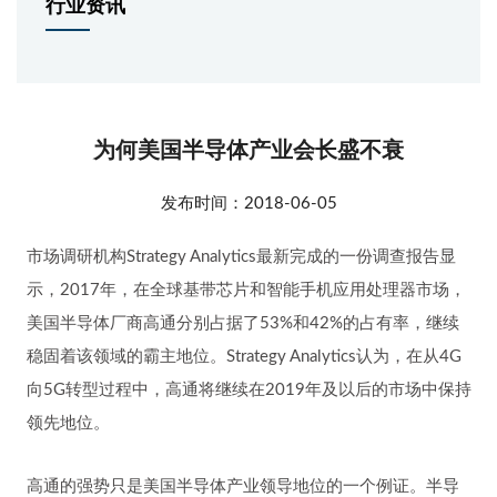
行业资讯
为何美国半导体产业会长盛不衰
发布时间：2018-06-05
市场调研机构Strategy Analytics最新完成的一份调查报告显
示，2017年，在全球基带芯片和智能手机应用处理器市场，
美国半导体厂商高通分别占据了53%和42%的占有率，继续
稳固着该领域的霸主地位。Strategy Analytics认为，在从4G
向5G转型过程中，高通将继续在2019年及以后的市场中保持
领先地位。
高通的强势只是美国半导体产业领导地位的一个例证。半导