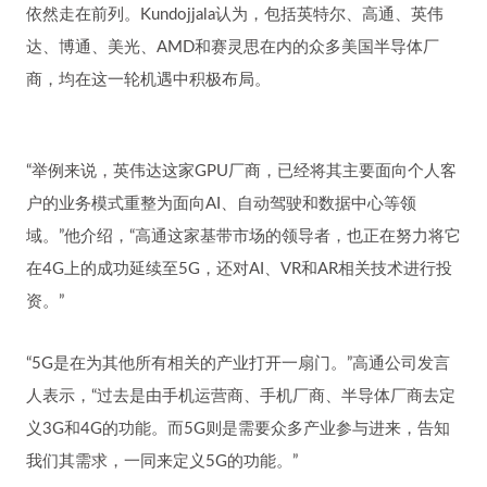
依然走在前列。Kundojjala认为，包括英特尔、高通、英伟
达、博通、美光、AMD和赛灵思在内的众多美国半导体厂
商，均在这一轮机遇中积极布局。
“举例来说，英伟达这家GPU厂商，已经将其主要面向个人客
户的业务模式重整为面向AI、自动驾驶和数据中心等领
域。”他介绍，“高通这家基带市场的领导者，也正在努力将它
在4G上的成功延续至5G，还对AI、VR和AR相关技术进行投
资。”
“5G是在为其他所有相关的产业打开一扇门。”高通公司发言
人表示，“过去是由手机运营商、手机厂商、半导体厂商去定
义3G和4G的功能。而5G则是需要众多产业参与进来，告知
我们其需求，一同来定义5G的功能。”