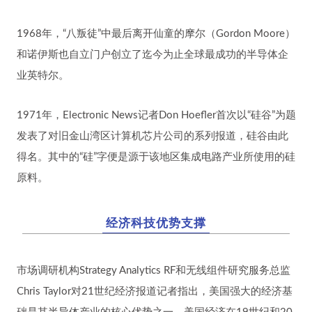
1968年，“八叛徒”中最后离开仙童的摩尔（Gordon Moore）
和诺伊斯也自立门户创立了迄今为止全球最成功的半导体企
业英特尔。
1971年，Electronic News记者Don Hoefler首次以“硅谷”为题
发表了对旧金山湾区计算机芯片公司的系列报道，硅谷由此
得名。其中的“硅”字便是源于该地区集成电路产业所使用的硅
原料。
经济科技优势支撑
市场调研机构Strategy Analytics RF和无线组件研究服务总监
Chris Taylor对21世纪经济报道记者指出，美国强大的经济基