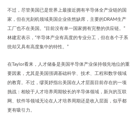
不过，尽管美国已是世界上最接近拥有半导体全产业链的国
家，但在光刻机领域美国企业依然缺席，主要的DRAM生产
工厂也不在美国。“目前没有单一国家拥有完整的供应链。”
林建宏表示，“半导体产业有高度的专业分工，但在各个子系
统却又具有高度集中的特性。”
在Taylor看来，人才储备是美国半导体产业保持领先地位的重
要因素，尤其是美国强调基础科学、技术、工程和数学领域
的教育。不过，缪英妤指出美国在人才层面目前存在的一项
挑战：相较于人才培养周期较长的半导体领域，新兴的互联
网、软件等领域无论在人才培养周期还是收入层面，似乎都
更有吸引力。