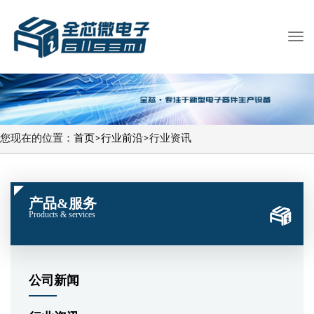
您现在的位置：
首页
>
行业前沿
>
行业资讯
产品&服务
Products & services
公司新闻